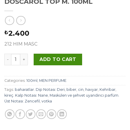
DOSCAROL TOP M. 100ML
2.400
₺
212 HIM MASC
DOSCAROL TOP M. 100ML quantity
ADD TO CART
Categories:
100ml
,
MEN PERFUME
Tags:
baharatlar. Dip Notası: Deri
,
biber
,
cin
,
havyar
,
Kehribar
,
kireç. Kalp Notası: Nane
,
Maskülen ve şehvet uyandırıcı parfüm.
Üst Notası: Zencefil
,
votka