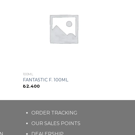
100ML
FANTASTIC F. 100ML
₺
2.400
ORDER TRACKING
OUR SALES POINTS
ON
DEALERSHIP