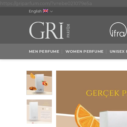
Skip
https://griparfum.com/?v=ebe021079e5a
to
English
content
MEN PERFUME
WOMEN PERFUME
UNISEX