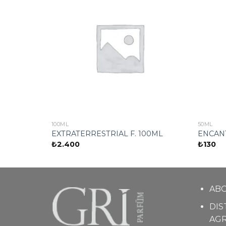
100ML
50ML
EXTRATERRESTRIAL F. 100ML
ENCANT
₺
2.400
₺
130
AB
DIS
AG