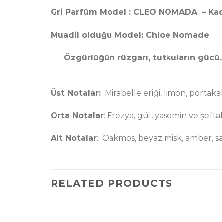
Gri Parfüm Model : CLEO NOMADA
– Ka
Muadil olduğu Model: Chloe Nomade
Özgürlüğün rüzgarı, tutkuların gücü.
Üst Notalar:
Mirabelle eriği, limon, portak
Orta Notalar
:
Frezya, gül, yasemin ve şeftali
Alt Notalar
:
Oakmos, beyaz misk, amber, san
RELATED PRODUCTS