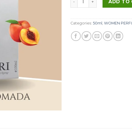
ADD TO
Categories:
50ml
,
WOMEN PERF