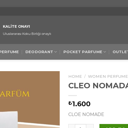
KALİTE ONAYI
Uluslararası Koku Birliği onaylı
 PERFUME
DEODORANT
POCKET PARFUME
OUTLE
HOME
/
WOMEN PERFUM
CLEO NOMADA
1.600
₺
CLOE NOMADE
CLEO NOMADA F. 50ML qua