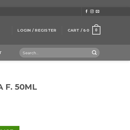
0
LOGIN / REGISTER
CART /
₺
0
Search
T
for:
E
 F. 50ML
ntity