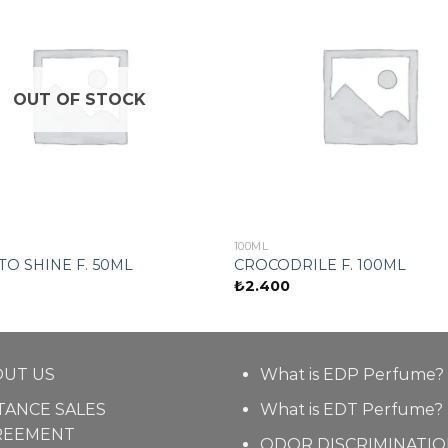
OUT OF STOCK
100ML
O SHINE F. 50ML
CROCODRILE F. 100ML
₺
2.400
OUT US
What is EDP Perfume?
TANCE SALES
What is EDT Perfume?
REEMENT
ODOR DISCRIMINATI