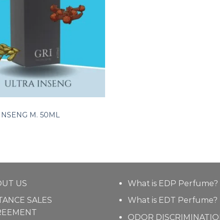
INSENG M. 50ML
OUT US
What is EDP Perfume?
TANCE SALES
What is EDT Perfume?
REEMENT
ODOR DISCRIMINATI