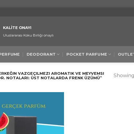
KALİTE ONAYI
Uluslararası Koku Birliği onaylı
 PERFUME
DEODORANT
POCKET PARFUME
OUTLE
KEĞIN VAZGEÇILMEZI AROMATIK VE MEYVEMSI
Showing 
YOR. NOTALARI: ÜST NOTALARDA FRENK ÜZÜMÜ”