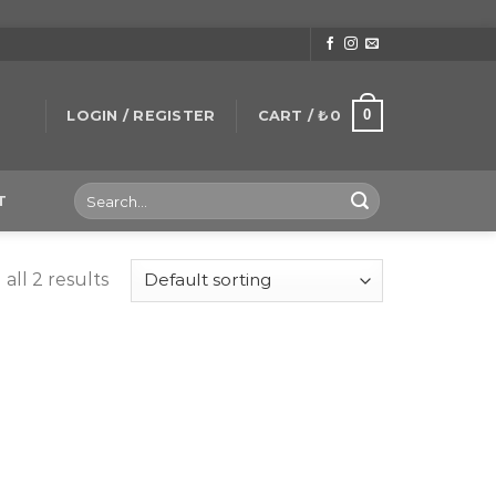
0
LOGIN / REGISTER
CART /
₺
0
Search
T
for:
all 2 results