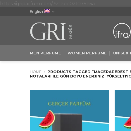
Skip
https://griparfum.com/?v=ebe021079e5a
to
English
content
MEN PERFUME
WOMEN PERFUME
UNISEX
HOME
/
PRODUCTS TAGGED “MACERAPEREST ER
NOTALARI ILE GÜN BOYU ENERJINIZI YÜKSELTI