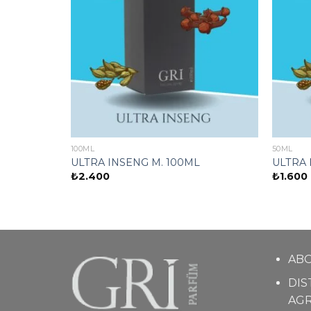
100ML
50ML
ULTRA INSENG M. 100ML
ULTRA 
₺
2.400
₺
1.600
AB
DIS
AG